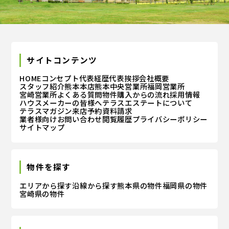
サイトコンテンツ
HOME
コンセプト
代表経歴
代表挨拶
会社概要
スタッフ紹介
熊本本店
熊本中央営業所
福岡営業所
宮崎営業所
よくある質問
物件購入からの流れ
採用情報
ハウスメーカーの皆様へ
テラスエステートについて
テラスマガジン
来店予約
資料請求
業者様向けお問い合わせ
閲覧履歴
プライバシーポリシー
サイトマップ
物件を探す
エリアから探す
沿線から探す
熊本県の物件
福岡県の物件
宮崎県の物件