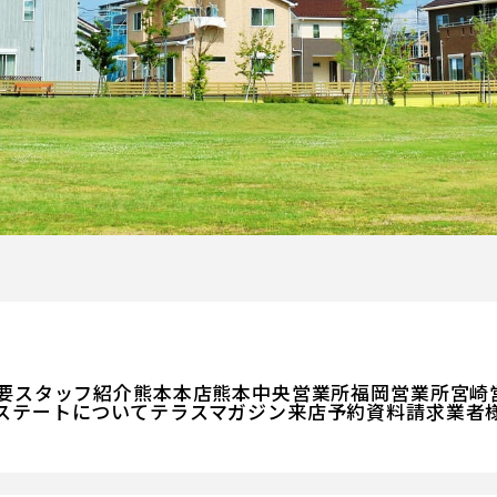
要
スタッフ紹介
熊本本店
熊本中央営業所
福岡営業所
宮崎
ステートについて
テラスマガジン
来店予約
資料請求
業者