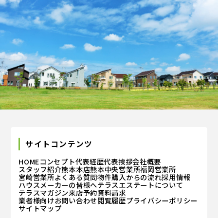
サイトコンテンツ
HOME
コンセプト
代表経歴
代表挨拶
会社概要
スタッフ紹介
熊本本店
熊本中央営業所
福岡営業所
宮崎営業所
よくある質問
物件購入からの流れ
採用情報
ハウスメーカーの皆様へ
テラスエステートについて
テラスマガジン
来店予約
資料請求
業者様向けお問い合わせ
閲覧履歴
プライバシーポリシー
サイトマップ