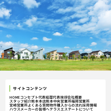
個人情報の利用目的
お客さまからお預かりした個人情報は、当社からのご
連絡や業務のご案内やご質問に対する回答として、電
子メールや資料のご送付に利用いたします。
個人情報の第三者への開示・提供の禁止
当社は、お客さまよりお預かりした個人情報を適切に
管理し、次のいずれかに該当する場合を除き、個人情
報を第三者に開示いたしません。 お客さまの同意が
ある場合 お客さまが希望されるサービスを行なうた
めに当社が業務を委託する業者に対して開示する場合
法令に基づき開示することが必要である場合
サイトコンテンツ
個人情報の安全対策
HOME
コンセプト
代表経歴
代表挨拶
会社概要
スタッフ紹介
熊本本店
熊本中央営業所
福岡営業所
当社は、個人情報の正確性及び安全性確保のために、
宮崎営業所
よくある質問
物件購入からの流れ
採用情報
ハウスメーカーの皆様へ
テラスエステートについて
セキュリティに万全の対策を講じています。