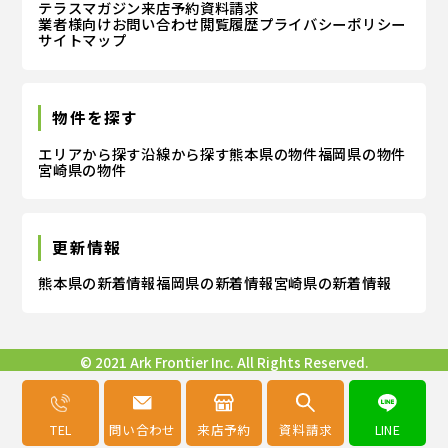
テラスマガジン
来店予約
資料請求
業者様向けお問い合わせ
閲覧履歴
プライバシーポリシー
サイトマップ
ご本人の照会
お客さまがご本人の個人情報の照会・修正・削除など
をご希望される場合には、ご本人であることを確認の
物件を探す
上、対応させていただきます。
エリアから探す
沿線から探す
熊本県の物件
福岡県の物件
宮崎県の物件
法令、規範の遵守と見直し
当社は、保有する個人情報に関して適用される日本の
法令、その他規範を遵守するとともに、本ポリシーの
更新情報
内容を適宜見直し、その改善に努めます。
熊本県の新着情報
福岡県の新着情報
宮崎県の新着情報
© 2021 Ark Frontier Inc. All Rights Reserved.
TEL
問い合わせ
来店予約
資料請求
LINE