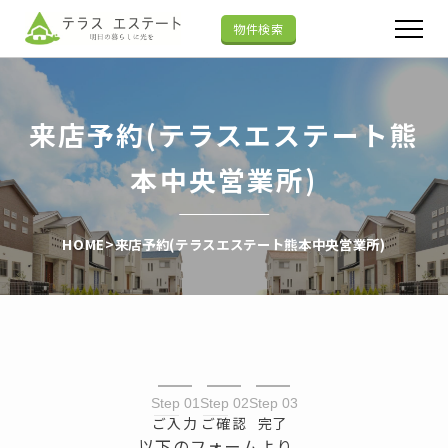
物件検索
来店予約(テラスエステート熊
本中央営業所)
HOME
>
来店予約(テラスエステート熊本中央営業所)
Step 01
Step 02
Step 03
ご入力
ご確認
完了
以下のフォームより、