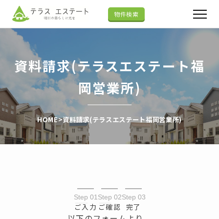
物件検索
資料請求(テラスエステート福
岡営業所)
HOME
>
資料請求(テラスエステート福岡営業所)
Step 01
Step 02
Step 03
ご入力
ご確認
完了
以下のフォームより、