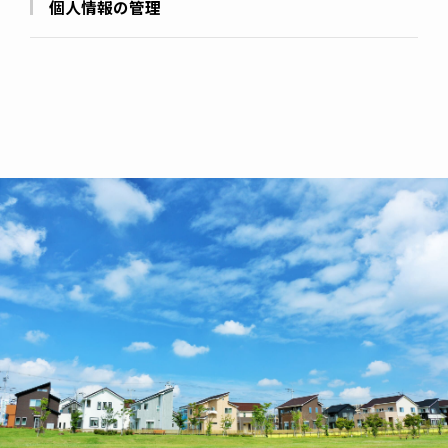
個人情報の管理
当社は、お客さまの個人情報を正確かつ最新の状態に
保ち、個人情報への不正アクセス・紛失・破損・改ざ
ん・漏洩などを防止するため、セキュリティシステム
の維持・管理体制の整備・社員教育の徹底等の必要な
措置を講じ、安全対策を実施し個人情報の厳重な管理
を行ないます。
個人情報の利用目的
お客さまからお預かりした個人情報は、当社からのご
連絡や業務のご案内やご質問に対する回答として、電
子メールや資料のご送付に利用いたします。
個人情報の第三者への開示・提供の禁止
当社は、お客さまよりお預かりした個人情報を適切に
管理し、次のいずれかに該当する場合を除き、個人情
報を第三者に開示いたしません。 お客さまの同意が