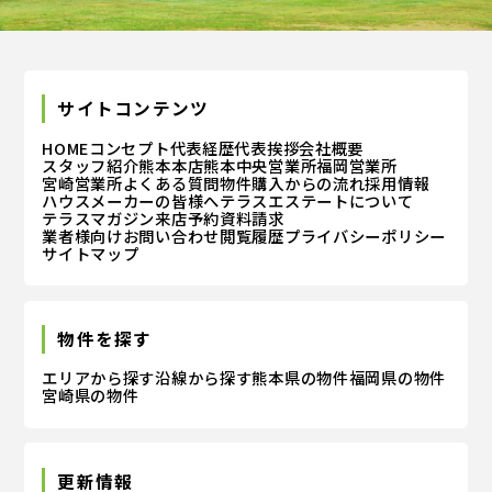
ある場合 お客さまが希望されるサービスを行なうた
めに当社が業務を委託する業者に対して開示する場合
法令に基づき開示することが必要である場合
サイトコンテンツ
個人情報の安全対策
HOME
コンセプト
代表経歴
代表挨拶
会社概要
スタッフ紹介
熊本本店
熊本中央営業所
福岡営業所
当社は、個人情報の正確性及び安全性確保のために、
宮崎営業所
よくある質問
物件購入からの流れ
採用情報
ハウスメーカーの皆様へ
テラスエステートについて
セキュリティに万全の対策を講じています。
テラスマガジン
来店予約
資料請求
業者様向けお問い合わせ
閲覧履歴
プライバシーポリシー
サイトマップ
ご本人の照会
お客さまがご本人の個人情報の照会・修正・削除など
をご希望される場合には、ご本人であることを確認の
物件を探す
上、対応させていただきます。
エリアから探す
沿線から探す
熊本県の物件
福岡県の物件
宮崎県の物件
法令、規範の遵守と見直し
当社は、保有する個人情報に関して適用される日本の
法令、その他規範を遵守するとともに、本ポリシーの
更新情報