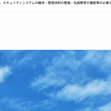
、セキュリティシステムの維持・管理体制の整備・社員教育の徹底等の必要
報の厳重な管理を行ないます。
目的
りした個人情報は、当社からのご連絡や業務のご案内やご質問に対する回答
用いたします。
者への開示・提供の禁止
りお預かりした個人情報を適切に管理し、次のいずれかに該当する場合を除
ん。 お客さまの同意がある場合 お客さまが希望されるサービスを行なうた
示する場合 法令に基づき開示することが必要である場合
対策
正確性及び安全性確保のために、セキュリティに万全の対策を講じています
個人情報の照会・修正・削除などをご希望される場合には、ご本人であるこ
。