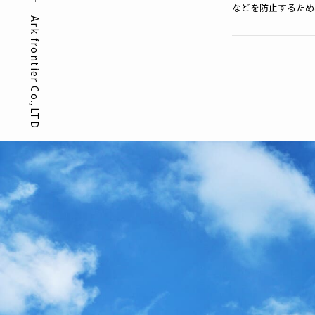
などを防止するため
Ark frontier Co.,LTD
対策を実施し個人情
個人情報の利用
お客さまからお預か
や資料のご送付に利
個人情報の第三
当社は、お客さまよ
者に開示いたしませ
する業者に対して開
個人情報の安全
当社は、個人情報の
ご本人の照会
お客さまがご本人の
させていただきます