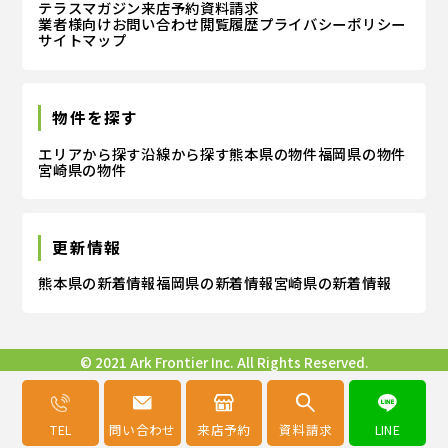
テラスマガジン
来店予約
資料請求
業者様向けお問い合わせ
閲覧履歴
プライバシーポリシー
サイトマップ
ご本人の照会
お客さまがご本人の個人情報の照会・修正・削除など
をご希望される場合には、ご本人であることを確認の
物件を探す
上、対応させていただきます。
エリアから探す
沿線から探す
熊本県の物件
福岡県の物件
宮崎県の物件
法令、規範の遵守と見直し
当社は、保有する個人情報に関して適用される日本の
法令、その他規範を遵守するとともに、本ポリシーの
更新情報
内容を適宜見直し、その改善に努めます。
熊本県の新着情報
福岡県の新着情報
宮崎県の新着情報
© 2021 Ark Frontier Inc. All Rights Reserved.
TEL
問い合わせ
来店予約
資料請求
LINE