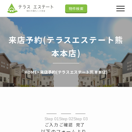
物件検索
来店予約(テラスエステート熊
本本店)
HOME
>
来店予約(テラスエステート熊本本店)
Step 01
Step 02
Step 03
ご入力
ご確認
完了
以下のフォームより、