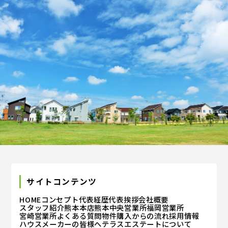
個人情報の利用目的
お客さまからお預かりした個人情報は、当社からのご
連絡や業務のご案内やご質問に対する回答として、電
子メールや資料のご送付に利用いたします。
個人情報の第三者への開示・提供の禁止
当社は、お客さまよりお預かりした個人情報を適切に
管理し、次のいずれかに該当する場合を除き、個人情
報を第三者に開示いたしません。 お客さまの同意が
ある場合 お客さまが希望されるサービスを行なうた
めに当社が業務を委託する業者に対して開示する場合
法令に基づき開示することが必要である場合
サイトコンテンツ
個人情報の安全対策
HOME
コンセプト
代表経歴
代表挨拶
会社概要
スタッフ紹介
熊本本店
熊本中央営業所
福岡営業所
当社は、個人情報の正確性及び安全性確保のために、
宮崎営業所
よくある質問
物件購入からの流れ
採用情報
ハウスメーカーの皆様へ
テラスエステートについて
セキュリティに万全の対策を講じています。