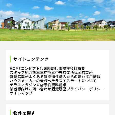
サイトコンテンツ
HOME
コンセプト
代表経歴
代表挨拶
会社概要
スタッフ紹介
熊本本店
熊本中央営業所
福岡営業所
宮崎営業所
よくある質問
物件購入からの流れ
採用情報
ハウスメーカーの皆様へ
テラスエステートについて
テラスマガジン
来店予約
資料請求
業者様向けお問い合わせ
閲覧履歴
プライバシーポリシー
サイトマップ
物件を探す