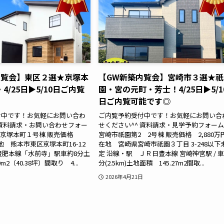
内覧会】東区２選★京塚本
【GW新築内覧会】宮崎市３選★祇
4/25日▶5/10日ご内覧
園・宮の元町・芳士！4/25日▶5/1
日ご内覧可能です◎
付中です！お気軽にお問い合わ
ご内覧予約受付中です！お気軽にお問い合
 資料請求・お問い合わせフォー
せください^^ 資料請求・見学予約フォーム 
区京塚本町１号棟 販売価格
宮崎市祇園第2 2号棟 販売価格 2,880万
在地 熊本市東区京塚本町16-12
在地 宮崎県宮崎市祇園３丁目 3-248以下
豊肥本線「水前寺」駅車約8分土
定 沿線・駅 ＪＲ日豊本線 宮崎神宮駅 / 車
m2（40.38坪）間取り 4...
分(2.5km)土地面積 145.27m2間取...
2026年4月21日