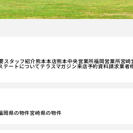
要
スタッフ紹介
熊本本店
熊本中央営業所
福岡営業所
宮崎
ステートについて
テラスマガジン
来店予約
資料請求
業者
福岡県の物件
宮崎県の物件