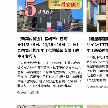
【新築内覧会】宮崎市中西町
【糟屋郡篠
★11/8・9日、11/15・16日（土日）
ザイン住宅
ご内覧可能です！◎地域最安価！駐
す！新築内覧会
車４台可★
ご内覧予約受
せください^^
ご内覧予約受付中です！お気軽にお問い合わ
糟屋郡篠栗町2期
せください^^ 資料請求・見学予約フォーム A
所在地 福岡県
宮崎市中西町第7 1号棟 販売価格 2,388万円
41沿線・駅 
所在地 宮崎市中西町102-3沿線・駅 JR日豊
17分土地面積 172
本線「宮崎駅」徒歩26分土地面積 206.16m2
間取り 4LDK建物面積 96.38m2築年...
2025年11月25
2025年11月4日
福岡県の新着情報