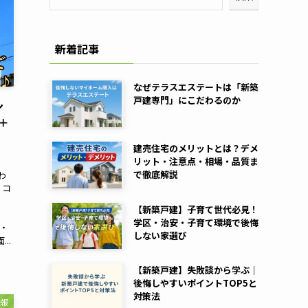
新着記事
なぜテラスエステートは「新築
戸建専門」にこだわるのか
ン
＋
建売住宅のメリットとは？デメ
リット・注意点・相場・品質ま
で徹底解説
わ
 コ
【新築戸建】子育て世代必見！
学区・治安・子育て環境で後悔
造・
しない家選び
..
【新築戸建】失敗談から学ぶ｜
後悔しやすいポイントTOP5と
対策法
情報