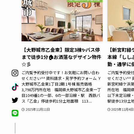
【大野城市乙金東】限定3棟✨バス停
【新宮町緑ケ
まで徒歩1分🏠お洒落なデザイン物件
本線「しし
☆彡
勤・通学に
ご内覧予約受付中です！お気軽にお問い合わ
ご内覧予約受
せください^^ 資料請求・見学予約フォーム Ｙ
せください^^
大野城市乙金東1丁目2期 1号棟 販売価格
新宮町緑ケ浜第1
3,798万円所在地 福岡県大野城市乙金東一丁
所在地 福岡県
目1049番1の一部、6の一部沿線・駅 西鉄バ
以下未定沿線・
ス「乙金」停徒歩約1分土地面積 113....
駅徒歩13分土地面積
2025年11月11日
2025年11月4日