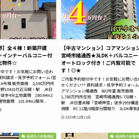
野】全４棟！新築戸建
【中古マンション】コアマンショ
IC＋インナーバルコニー付
宮崎市橘通西★3LDK＋バルコニー
化物件☆
オートロック付き！ご内覧可能で
す！◎★
付中です！お気軽にお問い合わ
 資料請求・見学予約フォーム I宮
ご内覧予約受付中です！お気軽にお問い合
号棟 販売価格 2,590万円所
せください^^ 資料請求・見学予約フォーム
野10421付近沿線・駅 JR日
アマンション橘通西 802号室 販売価格
歩4分土地面積 180.64m2
1,780万円所在地 宮崎市橘通⻄5-7沿線・
物面積 101.84m2築年...
駅 JR日豊本線「宮崎神宮」徒歩29分構
規模 RC 11階/8階部分間取り 3LDK専有面.
日
2025年11月11日
福岡県の新着情報
福岡県の新着