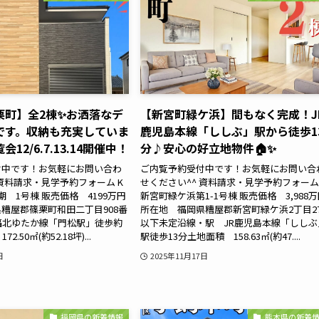
栗町】全2棟✨お洒落なデ
【新宮町緑ケ浜】間もなく完成！J
です。収納も充実していま
鹿児島本線「ししぶ」駅から徒歩1
12/6.7.13.14開催中！
分♪安心の好立地物件🏠✨
付中です！お気軽にお問い合わ
ご内覧予約受付中です！お気軽にお問い合
 資料請求・見学予約フォーム K
せください^^ 資料請求・見学予約フォーム 
 1号棟 販売価格 4199万円
新宮町緑ケ浜第1-1号棟 販売価格 3,988
糟屋郡篠栗町和田二丁目908番
所在地 福岡県糟屋郡新宮町緑ケ浜2丁目2
福北ゆたか線「門松駅」徒歩約
以下未定沿線・駅 JR鹿児島本線「ししぶ
.50㎡(約52.18坪)...
駅徒歩13分土地面積 158.63㎡(約47....
日
2025年11月17日
福岡県の新着情報
熊本県の新着