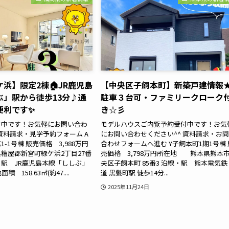
浜】限定2棟🏠JR鹿児島
【中央区子飼本町】新築戸建情報
ぶ」駅から徒歩13分♪通
駐車３台可・ファミリークローク
便利です✨
き☆彡
付中です！お気軽にお問い合わ
モデルハウスご内覧予約受付中です！お気
 資料請求・見学予約フォーム A
にお問い合わせください^^ 資料請求・お
-1号棟 販売価格 3,988万円
合わせフォームへ進む Y子飼本町1期1号棟 
糟屋郡新宮町緑ケ浜2丁目27番
売価格 3,798万円所在地 熊本県熊本
駅 JR鹿児島本線「ししぶ」
央区子飼本町 85番3 沿線・駅 熊本電気鉄
 158.63㎡(約47....
道 黒髪町駅 徒歩14分...
2025年11月24日