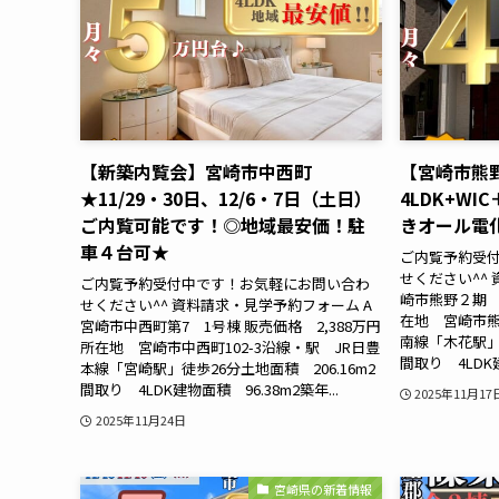
【新築内覧会】宮崎市中西町
【宮崎市熊
★11/29・30日、12/6・7日（土日）
4LDK+W
ご内覧可能です！◎地域最安価！駐
きオール電
車４台可★
ご内覧予約受
せください^^
ご内覧予約受付中です！お気軽にお問い合わ
崎市熊野２期 A
せください^^ 資料請求・見学予約フォーム A
在地 宮崎市熊
宮崎市中西町第7 1号棟 販売価格 2,388万円
南線「木花駅」徒
所在地 宮崎市中西町102-3沿線・駅 JR日豊
間取り 4LDK建
本線「宮崎駅」徒歩26分土地面積 206.16m2
間取り 4LDK建物面積 96.38m2築年...
2025年11月17
2025年11月24日
宮崎県の新着情報