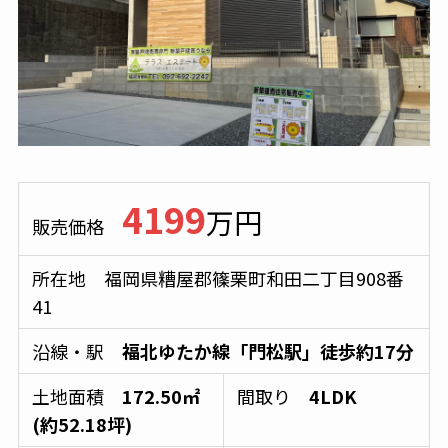
4199
万円
販売価格
所在地 福岡県糟屋郡篠栗町和田二丁目908番
41
沿線・駅
福北ゆたか線「門松駅」徒歩約17分
土地面積
172.50㎡
間取り
4LDK
(約52.18坪)