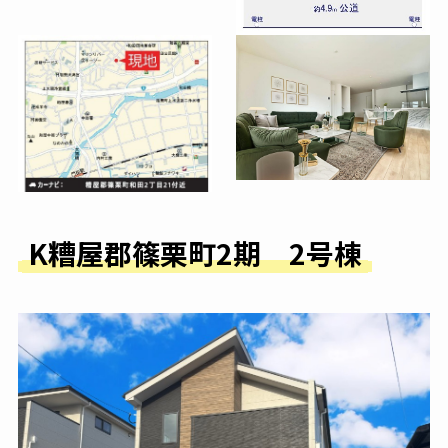
K糟屋郡篠栗町2期 2号棟