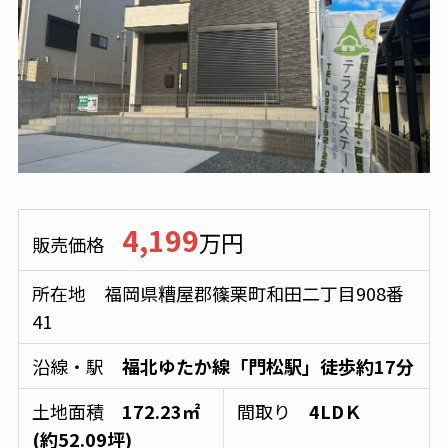
4,199
万円
販売価格
所在地 福岡県糟屋郡篠栗町和田二丁目908番
41
沿線・駅
福北ゆたか線「門松駅」徒歩約17分
土地面積
172.23㎡
間取り
4LDＫ
(約52.09坪)