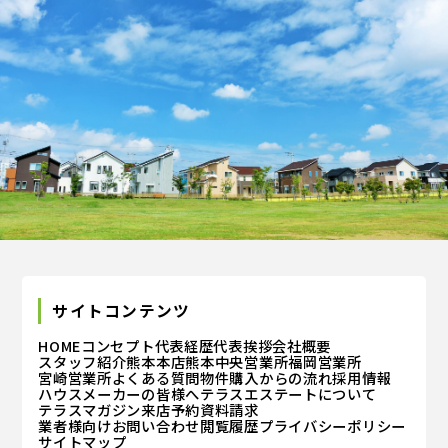
サイトコンテンツ
HOME
コンセプト
代表経歴
代表挨拶
会社概要
スタッフ紹介
熊本本店
熊本中央営業所
福岡営業所
宮崎営業所
よくある質問
物件購入からの流れ
採用情報
ハウスメーカーの皆様へ
テラスエステートについて
テラスマガジン
来店予約
資料請求
業者様向けお問い合わせ
閲覧履歴
プライバシーポリシー
サイトマップ