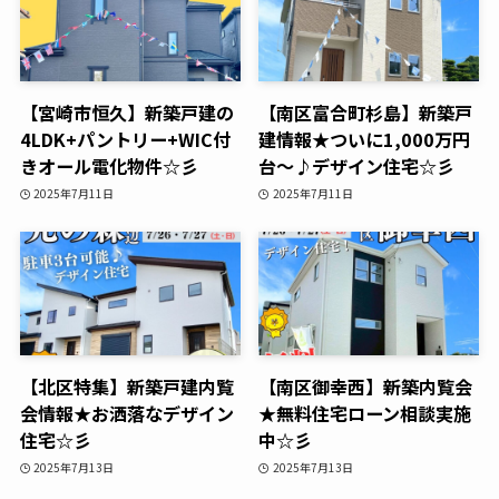
【宮崎市恒久】新築戸建の
【南区富合町杉島】新築戸
4LDK+パントリー+WIC付
建情報★ついに1,000万円
きオール電化物件☆彡
台～♪デザイン住宅☆彡
2025年7月11日
2025年7月11日
【北区特集】新築戸建内覧
【南区御幸西】新築内覧会
会情報★お洒落なデザイン
★無料住宅ローン相談実施
住宅☆彡
中☆彡
2025年7月13日
2025年7月13日