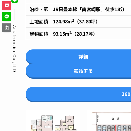
沿線・駅
JR日豊本線「南宮崎駅」徒歩18分
2
土地面積
124.98m
（37.80坪）
Ark frontier Co.,LTD
2
建物面積
93.15m
（28.17坪）
詳細
電話する
36