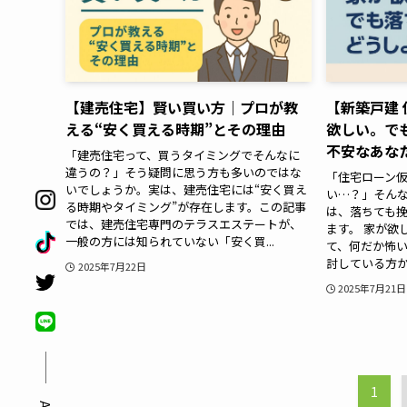
【建売住宅】賢い買い方｜プロが教
【新築戸建 
える“安く買える時期”とその理由
欲しい。で
不安なあな
「建売住宅って、買うタイミングでそんなに
違うの？」そう疑問に思う方も多いのではな
「住宅ローン
いでしょうか。実は、建売住宅には“安く買え
い…？」そん
る時期やタイミング”が存在します。この記事
は、落ちても
では、建売住宅専門のテラスエステートが、
ます。 家が欲
一般の方には知られていない「安く買...
て、何だか怖い
討している方か
2025年7月22日
2025年7月21日
1