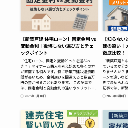
【新築戸建 住宅ローン】固定金利 vs
【知らない
変動金利｜後悔しない選び方とチェ
建の違い｜
ックポイント
徹底比較！
「住宅ローン、固定と変動どっちを選ぶべ
「新築戸建と
き？」マイホーム購入を考え始めた多くの方
ているのか分
が直面する悩みです。特に新築戸建は返済期
りませんか？ 
間が長いため、金利選びを間違えると数百万
ーンの違いな
円の差が出ることもあります。 この記事で
ぎて決められな
は、固定金利と変動金利の違いやメリット・...
記事では、新築
2025年8月18日
2025年8月8日
テラスマガジン