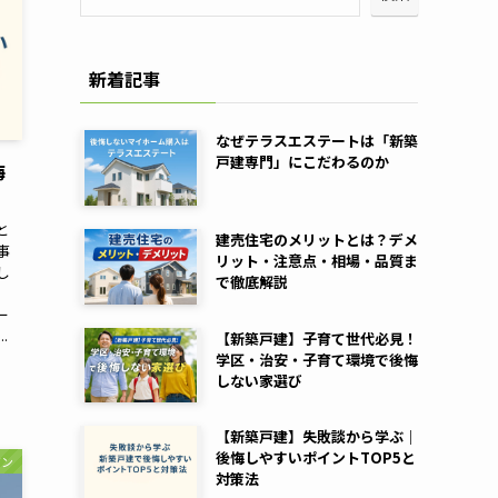
新着記事
なぜテラスエステートは「新築
戸建専門」にこだわるのか
悔
と
建売住宅のメリットとは？デメ
事
リット・注意点・相場・品質ま
し
で徹底解説
ま
ー
.
【新築戸建】子育て世代必見！
学区・治安・子育て環境で後悔
しない家選び
【新築戸建】失敗談から学ぶ｜
後悔しやすいポイントTOP5と
ジン
対策法