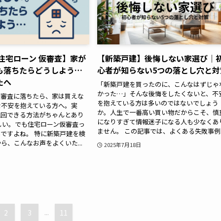
住宅ローン 仮審査】家が
【新築戸建】後悔しない家選び｜
も落ちたらどうしよう…
心者が知らない5つの落とし穴と対
たへ
「新築戸建を買ったのに、こんなはずじゃ
かった…」そんな後悔をしたくないと、不
仮審査に落ちたら、家は買えな
を抱えている方は多いのではないでしょう
な不安を抱えている方へ。実
か。人生で一番高い買い物だからこそ、慎
挽回できる方法がちゃんとあり
になりすぎて情報迷子になる人も少なくあ
しい。でも住宅ローン仮審査っ
ません。 この記事では、よくある失敗事例..
ですよね。 特に新築戸建を検
ら、こんなお声をよくいた...
2025年7月18日
2
3
...
11