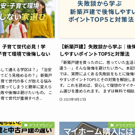
】子育て世代必見！学
【新築戸建】失敗談から学ぶ｜後
子育て環境で後悔しない
しやすいポイントTOP5と対策法
「新築戸建を買ったのに、思っていた生活
違う…」そんな後悔を避けたい方へ。本記
心して通える学区は？」「治安
では、実際によくある失敗談をもとに後悔
てどう見極めるの？」 新築戸
やすいポイントTOP5とその対策を解説し
子育て世代の多くが抱える悩み
す。これを読めば、安心して理想のマイホ
度買ってしまうと簡単に変えら
ム選びを進められます。 まずは無料で相談..
敗や後悔は避けたいもの。 こ
育て世代が重視すべき...
2025年9月17日
テラスマガジン
テラスマガ