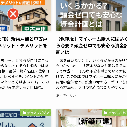
と損】新築戸建と中古戸
【保存版】マイホーム購入にはい
メリット・デメリットを
ら必要？頭金ゼロでも安心な資金
画とは
中古戸建、どちらが自分に合っ
「家を買いたいけど、いくらかかるのか見
からない…」そうお悩みではあ
もつかない…」 「頭金がないと家は買えな
価格・設備・資産価値・住宅ロ
って本当？」 そんな不安を感じている方に
ど、比べるべきポイントが多す
けて、この記事ではマイホーム購入にかか
いという方は多いです。 この
費用の全体像と、頭金の考え方・ゼロでも
と中古の違いをプロ目線...
える方法を、プロの視点でわかりやすく...
2025年8月8日
テラスマガジン
テラスマガ