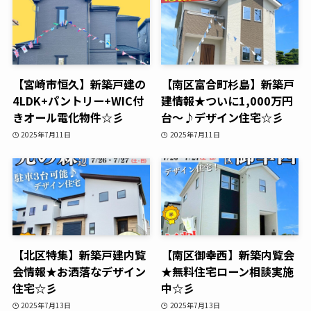
【宮崎市恒久】新築戸建の
【南区富合町杉島】新築戸
4LDK+パントリー+WIC付
建情報★ついに1,000万円
きオール電化物件☆彡
台～♪デザイン住宅☆彡
2025年7月11日
2025年7月11日
【北区特集】新築戸建内覧
【南区御幸西】新築内覧会
会情報★お洒落なデザイン
★無料住宅ローン相談実施
住宅☆彡
中☆彡
2025年7月13日
2025年7月13日