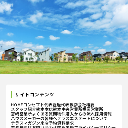
サイトコンテンツ
HOME
コンセプト
代表経歴
代表挨拶
会社概要
スタッフ紹介
熊本本店
熊本中央営業所
福岡営業所
宮崎営業所
よくある質問
物件購入からの流れ
採用情報
ハウスメーカーの皆様へ
テラスエステートについて
テラスマガジン
来店予約
資料請求
業者様向けお問い合わせ
閲覧履歴
プライバシーポリシー