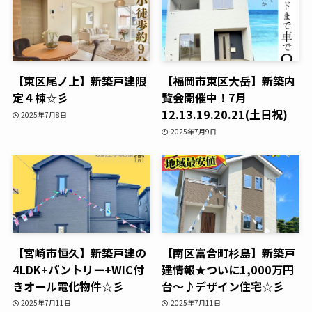
【東区尾ノ上】新築戸建限
【福岡市東区大岳】新築内
定４棟☆彡
覧会開催中！7月
12.13.19.20.21(土日祝)
2025年7月8日
2025年7月9日
【宮崎市恒久】新築戸建の
【南区富合町杉島】新築戸
4LDK+パントリー+WIC付
建情報★ついに1,000万円
きオール電化物件☆彡
台～♪デザイン住宅☆彡
2025年7月11日
2025年7月11日