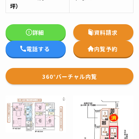
坪）
詳細
資料請求
電話する
内覧予約
360°バーチャル内覧