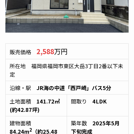
2,588
万円
販売価格
所在地 福岡県福岡市東区大岳3丁目2番以下未
定
沿線・駅
JR海の中道「西戸崎」バス5分
土地面積
141.72㎡
間取り
4LDK
(約42.87坪)
建物面積
築年数
2025年5月
2
84.24m
（約25.48
下旬完成