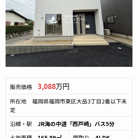
3,088
万円
販売価格
所在地 福岡県福岡市東区大岳3丁目2番以下未
定
沿線・駅
JR海の中道「西戸崎」バス5分
土地面積
165.89㎡
間取り
4LDK