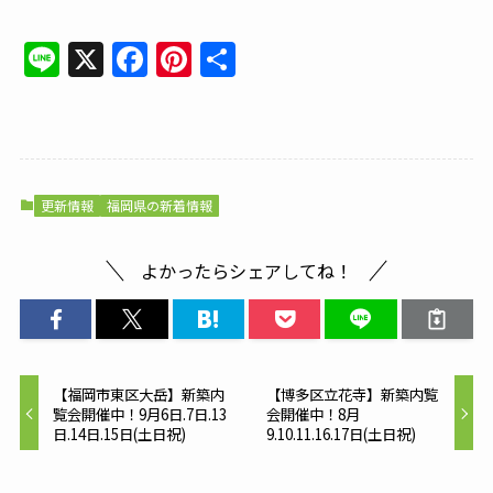
Line
X
Facebook
Pinterest
共
有
更新情報
福岡県の新着情報
よかったらシェアしてね！
【福岡市東区大岳】新築内
【博多区立花寺】新築内覧
覧会開催中！9月6日.7日.13
会開催中！8月
日.14日.15日(土日祝)
9.10.11.16.17日(土日祝)