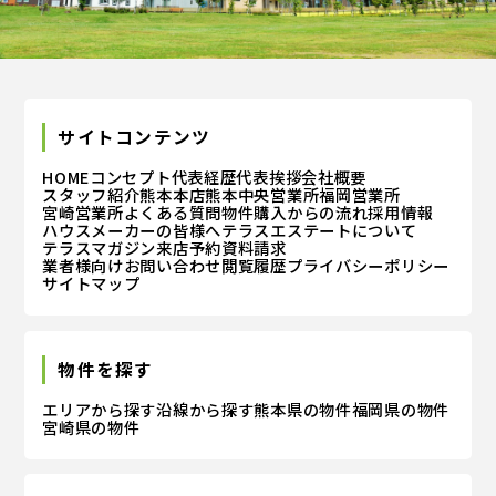
サイトコンテンツ
HOME
コンセプト
代表経歴
代表挨拶
会社概要
スタッフ紹介
熊本本店
熊本中央営業所
福岡営業所
宮崎営業所
よくある質問
物件購入からの流れ
採用情報
ハウスメーカーの皆様へ
テラスエステートについて
テラスマガジン
来店予約
資料請求
業者様向けお問い合わせ
閲覧履歴
プライバシーポリシー
サイトマップ
物件を探す
エリアから探す
沿線から探す
熊本県の物件
福岡県の物件
宮崎県の物件