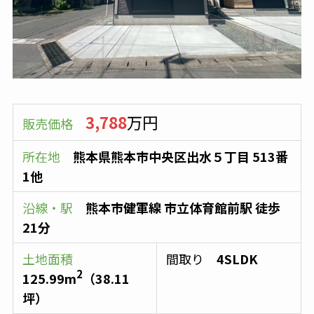
3,788
万円
販売価格
所在地
熊本県熊本市中央区出水５丁目 513番
1他
沿線・駅
熊本市健軍線
市立体育館前駅
徒歩
21分
土地面積
間取り
4SLDK
2
125.99
m
（
38.11
坪）