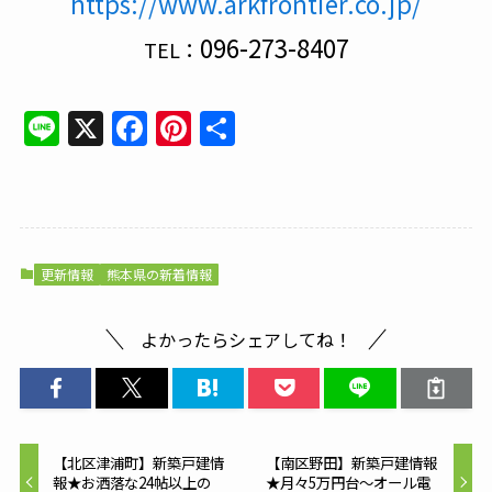
https://www.arkfrontier.co.jp/
096-273-8407
TEL：
Line
X
Facebook
Pinterest
共
有
更新情報
熊本県の新着情報
よかったらシェアしてね！
【北区津浦町】新築戸建情
【南区野田】新築戸建情報
報★お洒落な24帖以上の
★月々5万円台～オール電