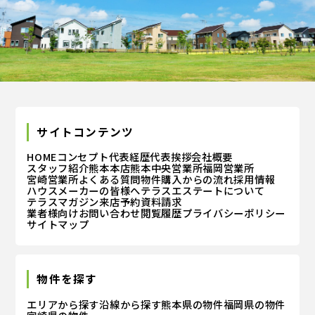
サイトコンテンツ
HOME
コンセプト
代表経歴
代表挨拶
会社概要
スタッフ紹介
熊本本店
熊本中央営業所
福岡営業所
宮崎営業所
よくある質問
物件購入からの流れ
採用情報
ハウスメーカーの皆様へ
テラスエステートについて
テラスマガジン
来店予約
資料請求
業者様向けお問い合わせ
閲覧履歴
プライバシーポリシー
サイトマップ
物件を探す
エリアから探す
沿線から探す
熊本県の物件
福岡県の物件