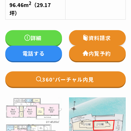
2
96.46
m
（
29.17
坪）
詳細
資料請求
電話する
内覧予約
360°バーチャル内見