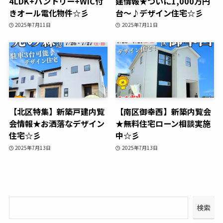
4LDK+パントリー+WIC付
建情報★ついに1,000万円
きオール電化物件☆彡
台～♪デザイン住宅☆彡
2025年7月11日
2025年7月11日
【北区特集】新築戸建内覧
【南区御幸西】新築内覧会
会情報★お洒落なデザイン
★無料住宅ローン相談実施
住宅☆彡
中☆彡
2025年7月13日
2025年7月13日
検索