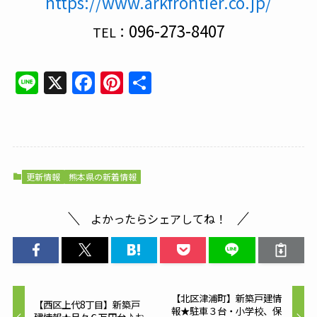
https://www.arkfrontier.co.jp/
096-273-8407
TEL：
Line
X
Facebook
Pinterest
共
有
更新情報
熊本県の新着情報
よかったらシェアしてね！
【北区津浦町】新築戸建情
【西区上代8丁目】新築戸
報★駐車３台・小学校、保
建情報★月々６万円台♪お