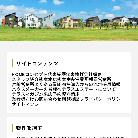
サイトコンテンツ
HOME
コンセプト
代表経歴
代表挨拶
会社概要
スタッフ紹介
熊本本店
熊本中央営業所
福岡営業所
宮崎営業所
よくある質問
物件購入からの流れ
採用情報
ハウスメーカーの皆様へ
テラスエステートについて
テラスマガジン
来店予約
資料請求
業者様向けお問い合わせ
閲覧履歴
プライバシーポリシー
サイトマップ
物件を探す