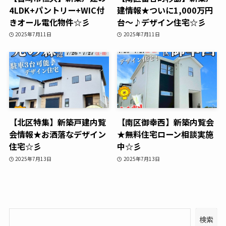
4LDK+パントリー+WIC付
建情報★ついに1,000万円
きオール電化物件☆彡
台～♪デザイン住宅☆彡
2025年7月11日
2025年7月11日
【北区特集】新築戸建内覧
【南区御幸西】新築内覧会
会情報★お洒落なデザイン
★無料住宅ローン相談実施
住宅☆彡
中☆彡
2025年7月13日
2025年7月13日
検索