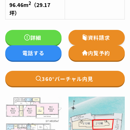
2
96.46
m
（
29.17
坪）
詳細
資料請求
電話する
内覧予約
360°バーチャル内見