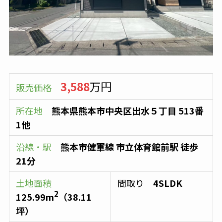
3,588
万円
販売価格
所在地
熊本県熊本市中央区出水５丁目 513番
1他
沿線・駅
熊本市健軍線
市立体育館前駅
徒歩
21分
土地面積
間取り
4SLDK
2
125.99
m
（
38.11
坪）