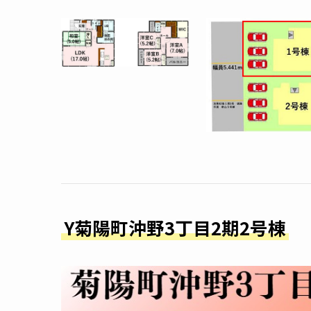
Y菊陽町沖野3丁目2期2号棟