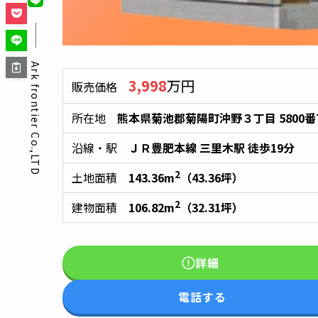
Ark frontier Co.,LTD
3,998
万円
販売価格
所在地
熊本県菊池郡菊陽町沖野３丁目 5800番
沿線・駅
ＪＲ豊肥本線
三里木駅
徒歩19分
2
土地面積
143.36
m
（
43.36
坪）
2
建物面積
106.82
m
（
32.31
坪）
詳細
電話する