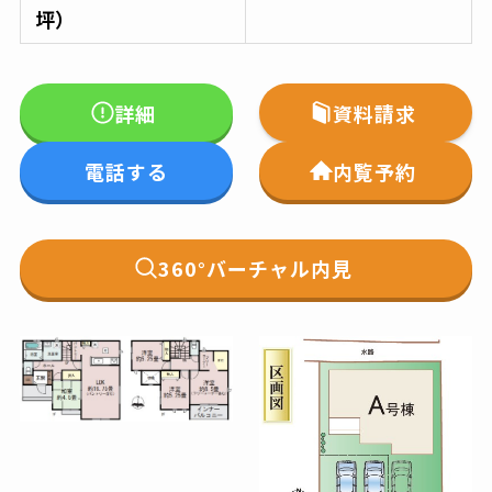
坪）
詳細
資料請求
電話する
内覧予約
360°バーチャル内見