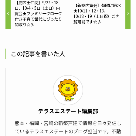
【南区出仲間】9/27・28
【新築内覧会】菊陽町原水
日、10/4・5日（土日）内
★10/11・12・13、
覧会★ファミリークローク
10/18・19（土日祝）ご内
付き子育て世代にぴったり
覧可能です☆彡
間取り☆彡
この記事を書いた人
テラスエステート編集部
熊本・福岡・宮崎の新築戸建て情報を日々発信し
ているテラスエステートのブログ担当です。不動