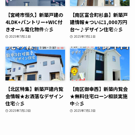
【宮崎市恒久】新築戸建の
【南区富合町杉島】新築戸
4LDK+パントリー+WIC付
建情報★ついに1,000万円
きオール電化物件☆彡
台～♪デザイン住宅☆彡
2025年7月11日
2025年7月11日
【北区特集】新築戸建内覧
【南区御幸西】新築内覧会
会情報★お洒落なデザイン
★無料住宅ローン相談実施
住宅☆彡
中☆彡
2025年7月13日
2025年7月13日