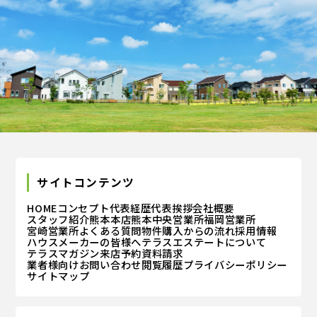
サイトコンテンツ
HOME
コンセプト
代表経歴
代表挨拶
会社概要
スタッフ紹介
熊本本店
熊本中央営業所
福岡営業所
宮崎営業所
よくある質問
物件購入からの流れ
採用情報
ハウスメーカーの皆様へ
テラスエステートについて
テラスマガジン
来店予約
資料請求
業者様向けお問い合わせ
閲覧履歴
プライバシーポリシー
サイトマップ