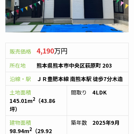
4,190
万円
販売価格
所在地
熊本県熊本市中央区萩原町 203
沿線・駅
ＪＲ豊肥本線
南熊本駅
徒歩7分木造
土地面積
間取り
4LDK
2
145.01
m
（
43.86
坪）
建物面積
築年数
2025年9月
2
98.94
m
（
29.92