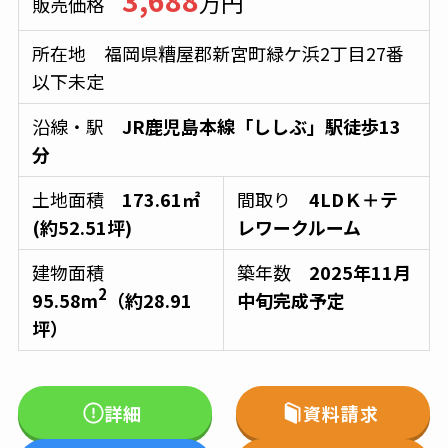
万円
販売価格
所在地 福岡県糟屋郡新宮町緑ケ浜2丁目27番
以下未定
沿線・駅
JR鹿児島本線「ししぶ」駅徒歩13
分
土地面積
173.61㎡
間取り
4LDＫ＋テ
(約52.51坪)
レワークルーム
建物面積
築年数
2025年11月
2
95.58m
（約28.91
中旬完成予定
坪）
詳細
資料請求