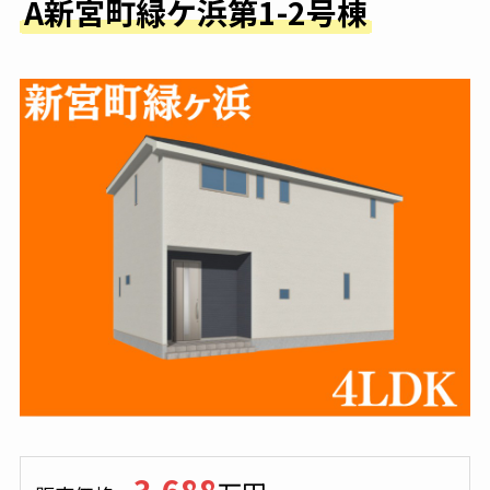
A新宮町緑ケ浜第1-2号棟
3,688