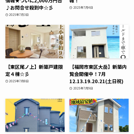
情報★ついに2,000万円台
報！
♪お問合せ殺到中☆彡
2025年7月4日
2025年7月3日
【東区尾ノ上】新築戸建限
【福岡市東区大岳】新築内
定４棟☆彡
覧会開催中！7月
12.13.19.20.21(土日祝)
2025年7月8日
2025年7月9日