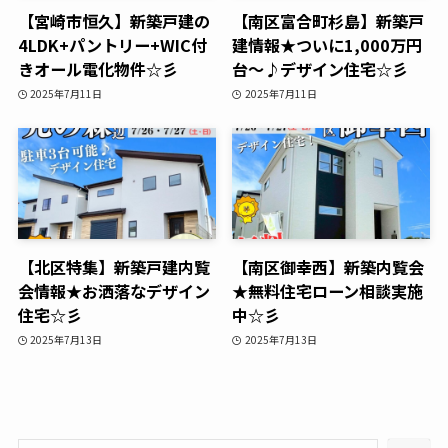
【宮崎市恒久】新築戸建の
【南区富合町杉島】新築戸
4LDK+パントリー+WIC付
建情報★ついに1,000万円
きオール電化物件☆彡
台～♪デザイン住宅☆彡
2025年7月11日
2025年7月11日
【北区特集】新築戸建内覧
【南区御幸西】新築内覧会
会情報★お洒落なデザイン
★無料住宅ローン相談実施
住宅☆彡
中☆彡
2025年7月13日
2025年7月13日