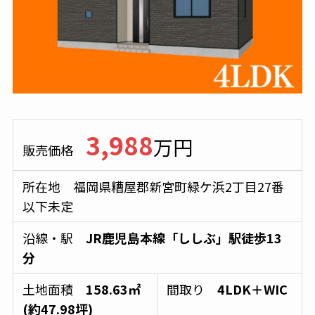
3,988
万円
販売価格
所在地 福岡県糟屋郡新宮町緑ケ浜2丁目27番
以下未定
沿線・駅
JR鹿児島本線「ししぶ」駅徒歩13
分
土地面積
158.63㎡
間取り
4LDK＋WIC
(約47.98坪)