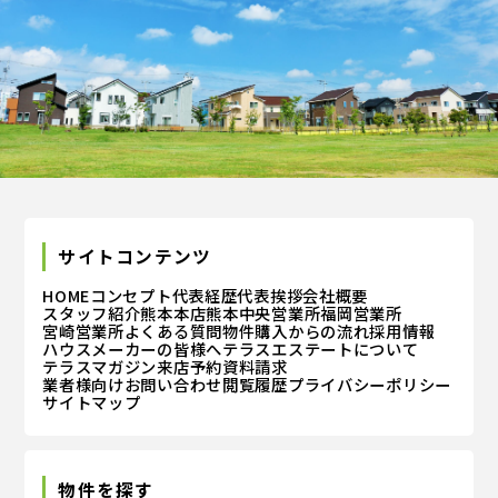
サイトコンテンツ
HOME
コンセプト
代表経歴
代表挨拶
会社概要
スタッフ紹介
熊本本店
熊本中央営業所
福岡営業所
宮崎営業所
よくある質問
物件購入からの流れ
採用情報
ハウスメーカーの皆様へ
テラスエステートについて
テラスマガジン
来店予約
資料請求
業者様向けお問い合わせ
閲覧履歴
プライバシーポリシー
サイトマップ
物件を探す