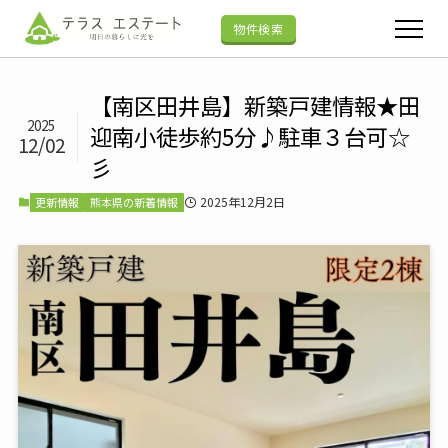
物件検索
【南区田井島】新築戸建情報★田
2025
迎南小徒歩約5分♪駐車３台可☆
12/02
彡
2025年12月2日
更新情報
熊本県の新着情報