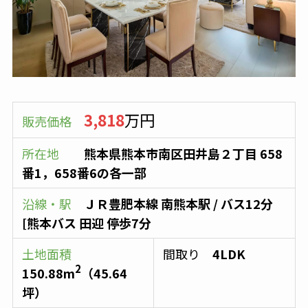
3,818
万円
販売価格
所在地
熊本県熊本市南区田井島２丁目 658
番1，658番6の各一部
沿線・駅
ＪＲ豊肥本線
南熊本駅
/ バス12分
[熊本バス 田迎 停歩7分
土地面積
間取り
4LDK
2
150.88
m
（
45.64
坪）