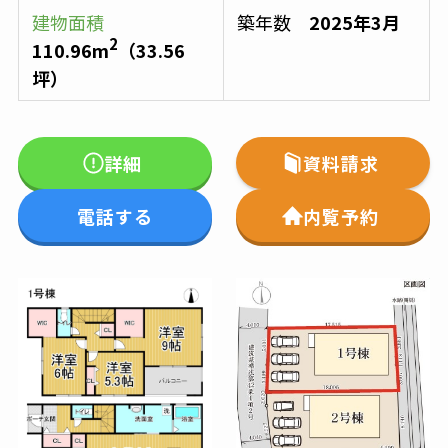
建物面積
築年数
2025年3月
2
110.96
m
（
33.56
坪）
詳細
資料請求
電話する
内覧予約