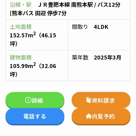
沿線・駅
ＪＲ豊肥本線
南熊本駅
/ バス12分
[熊本バス 田迎 停歩7分
土地面積
間取り
4LDK
2
152.57
m
（
46.15
坪）
建物面積
築年数
2025年3月
2
105.99
m
（
32.06
坪）
詳細
資料請求
電話する
内覧予約