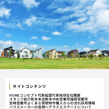
サイトコンテンツ
HOME
コンセプト
代表経歴
代表挨拶
会社概要
スタッフ紹介
熊本本店
熊本中央営業所
福岡営業所
宮崎営業所
よくある質問
物件購入からの流れ
採用情報
ハウスメーカーの皆様へ
テラスエステートについて