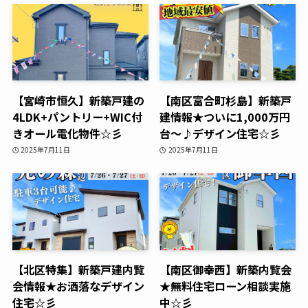
【宮崎市恒久】新築戸建の
【南区富合町杉島】新築戸
4LDK+パントリー+WIC付
建情報★ついに1,000万円
きオール電化物件☆彡
台～♪デザイン住宅☆彡
2025年7月11日
2025年7月11日
【北区特集】新築戸建内覧
【南区御幸西】新築内覧会
会情報★お洒落なデザイン
★無料住宅ローン相談実施
住宅☆彡
中☆彡