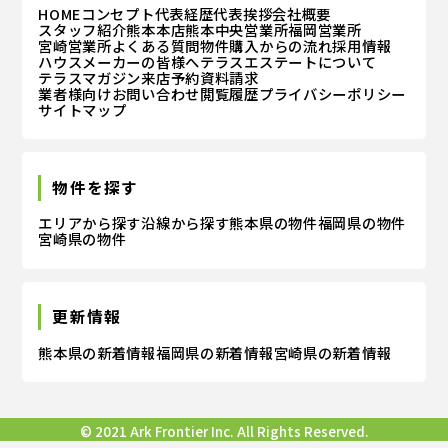
HOME
コンセプト
代表経歴
代表挨拶
会社概要
スタッフ紹介
熊本本店
熊本中央営業所
福岡営業所
宮崎営業所
よくある質問
物件購入からの流れ
採用情報
ハウスメーカーの皆様へ
テラスエステートについて
テラスマガジン
来店予約
資料請求
業者様向けお問い合わせ
閲覧履歴
プライバシーポリシー
サイトマップ
物件を探す
エリアから探す
沿線から探す
熊本県の物件
福岡県の物件
宮崎県の物件
更新情報
熊本県の新着情報
福岡県の新着情報
宮崎県の新着情報
© 2021 Ark Frontier Inc. All Rights Reserved.