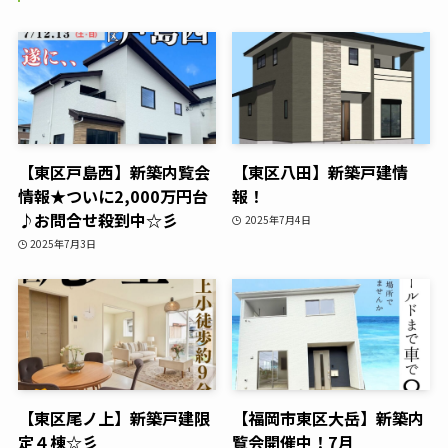
【東区戸島西】新築内覧会
【東区八田】新築戸建情
情報★ついに2,000万円台
報！
♪お問合せ殺到中☆彡
2025年7月4日
2025年7月3日
【東区尾ノ上】新築戸建限
【福岡市東区大岳】新築内
定４棟☆彡
覧会開催中！7月