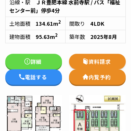
沿線・駅
ＪＲ豊肥本線
水前寺駅
/ バス
「福祉
センター前」停歩4分
2
土地面積
134.61m
間取り
4LDK
2
建物面積
95.63m
築年数
2025年8月
詳細
資料請求
電話する
内覧予約